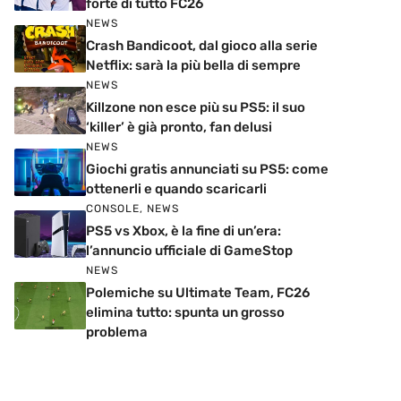
forte di tutto FC26
NEWS
Crash Bandicoot, dal gioco alla serie
Netflix: sarà la più bella di sempre
NEWS
Killzone non esce più su PS5: il suo
‘killer’ è già pronto, fan delusi
NEWS
Giochi gratis annunciati su PS5: come
ottenerli e quando scaricarli
CONSOLE
,
NEWS
PS5 vs Xbox, è la fine di un’era:
l’annuncio ufficiale di GameStop
NEWS
Polemiche su Ultimate Team, FC26
elimina tutto: spunta un grosso
problema