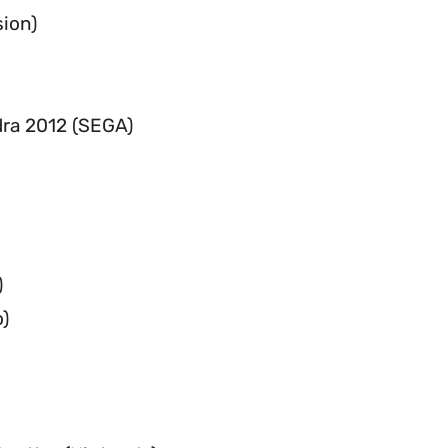
sion)
ndra 2012 (SEGA)
)
)