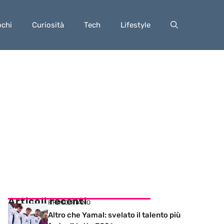
ochi
Curiosità
Tech
Lifestyle
Articoli recenti
PRIMO PIANO
Altro che Yamal: svelato il talento più