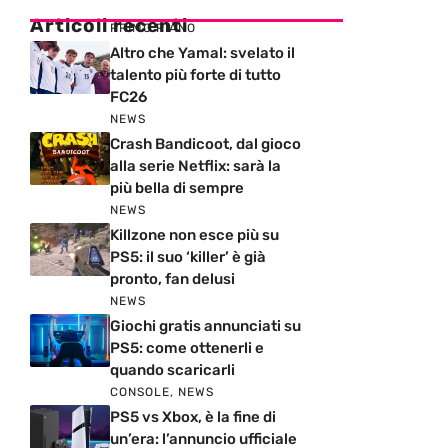
Articoli recenti
PRIMO PIANO
Altro che Yamal: svelato il
talento più forte di tutto
FC26
NEWS
Crash Bandicoot, dal gioco
alla serie Netflix: sarà la
più bella di sempre
NEWS
Killzone non esce più su
PS5: il suo ‘killer’ è già
pronto, fan delusi
NEWS
Giochi gratis annunciati su
PS5: come ottenerli e
quando scaricarli
CONSOLE
,
NEWS
PS5 vs Xbox, è la fine di
un’era: l’annuncio ufficiale