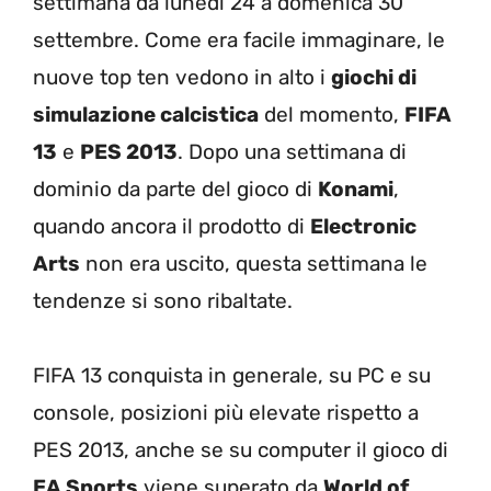
settimana da lunedì 24 a domenica 30
settembre. Come era facile immaginare, le
nuove top ten vedono in alto i
giochi di
simulazione calcistica
del momento,
FIFA
13
e
PES 2013
. Dopo una settimana di
dominio da parte del gioco di
Konami
,
quando ancora il prodotto di
Electronic
Arts
non era uscito, questa settimana le
tendenze si sono ribaltate.
FIFA 13 conquista in generale, su PC e su
console, posizioni più elevate rispetto a
PES 2013, anche se su computer il gioco di
EA Sports
viene superato da
World of