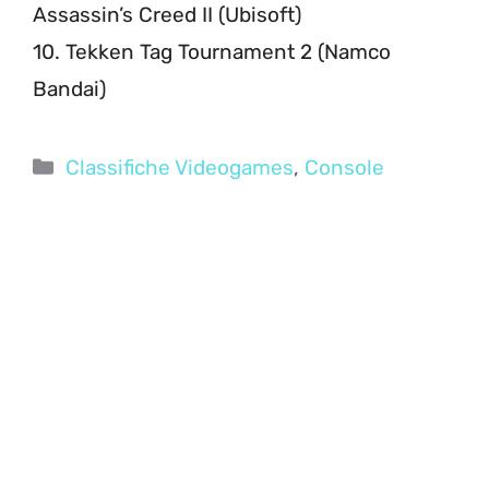
Assassin’s Creed II (Ubisoft)
10. Tekken Tag Tournament 2 (Namco
Bandai)
Categorie
Classifiche Videogames
,
Console