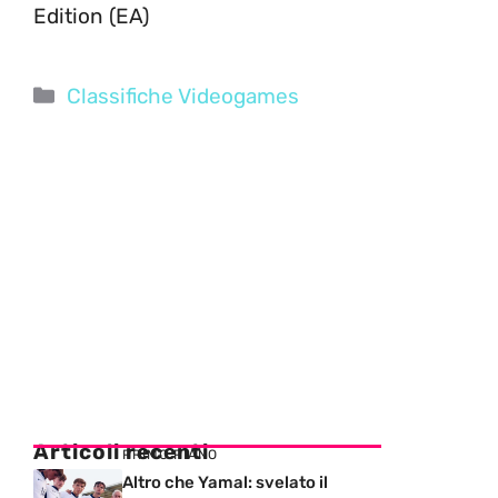
Edition (EA)
Categorie
Classifiche Videogames
Articoli recenti
PRIMO PIANO
Altro che Yamal: svelato il