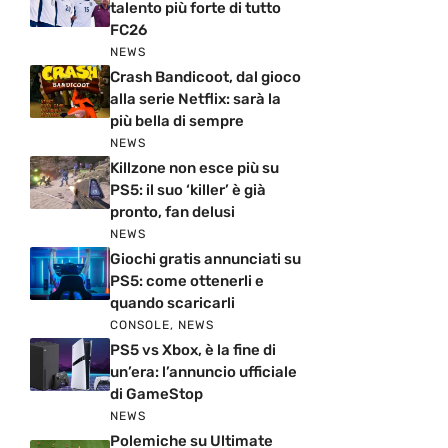
talento più forte di tutto
FC26
NEWS
Crash Bandicoot, dal gioco
alla serie Netflix: sarà la
più bella di sempre
NEWS
Killzone non esce più su
PS5: il suo ‘killer’ è già
pronto, fan delusi
NEWS
Giochi gratis annunciati su
PS5: come ottenerli e
quando scaricarli
CONSOLE
,
NEWS
PS5 vs Xbox, è la fine di
un’era: l’annuncio ufficiale
di GameStop
NEWS
Polemiche su Ultimate