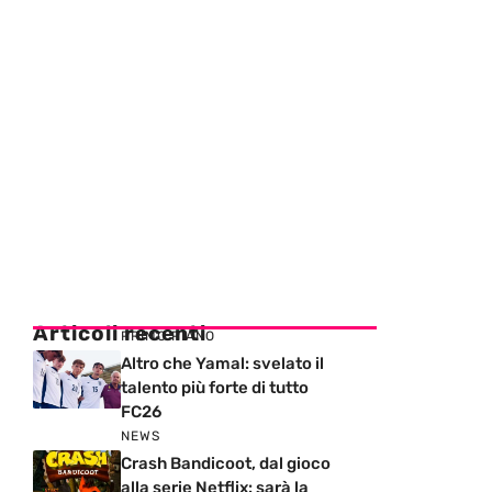
Articoli recenti
PRIMO PIANO
Altro che Yamal: svelato il
talento più forte di tutto
FC26
NEWS
Crash Bandicoot, dal gioco
alla serie Netflix: sarà la