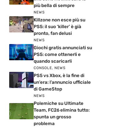
più bella di sempre
NEWS
Killzone non esce più su
PS5: il suo ‘killer’ è già
pronto, fan delusi
NEWS
Giochi gratis annunciati su
PS5: come ottenerli e
quando scaricarli
CONSOLE
,
NEWS
PS5 vs Xbox, è la fine di
un’era: l’annuncio ufficiale
di GameStop
NEWS
Polemiche su Ultimate
Team, FC26 elimina tutto:
spunta un grosso
problema