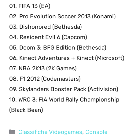
01. FIFA 13 (EA)
02. Pro Evolution Soccer 2013 (Konami)
03. Dishonored (Bethesda)
04. Resident Evil 6 (Capcom)
05. Doom 3: BFG Edition (Bethesda)
06. Kinect Adventures + Kinect (Microsoft)
07. NBA 2K13 (2K Games)
08. F1 2012 (Codemasters)
09. Skylanders Booster Pack (Activision)
10. WRC 3: FIA World Rally Championship
(Black Bean)
Categorie
Classifiche Videogames
,
Console