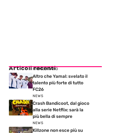
Articoli recenti
PRIMO PIANO
Altro che Yamal: svelato il
talento più forte di tutto
FC26
NEWS
Crash Bandicoot, dal gioco
alla serie Netflix: sarà la
più bella di sempre
NEWS
Killzone non esce più su