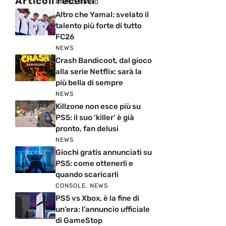
Articoli recenti
PRIMO PIANO
Altro che Yamal: svelato il
talento più forte di tutto
FC26
NEWS
Crash Bandicoot, dal gioco
alla serie Netflix: sarà la
più bella di sempre
NEWS
Killzone non esce più su
PS5: il suo ‘killer’ è già
pronto, fan delusi
NEWS
Giochi gratis annunciati su
PS5: come ottenerli e
quando scaricarli
CONSOLE
,
NEWS
PS5 vs Xbox, è la fine di
un’era: l’annuncio ufficiale
di GameStop