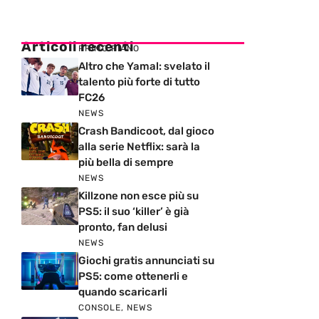
Articoli recenti
PRIMO PIANO
Altro che Yamal: svelato il
talento più forte di tutto
FC26
NEWS
Crash Bandicoot, dal gioco
alla serie Netflix: sarà la
più bella di sempre
NEWS
Killzone non esce più su
PS5: il suo ‘killer’ è già
pronto, fan delusi
NEWS
Giochi gratis annunciati su
PS5: come ottenerli e
quando scaricarli
CONSOLE
,
NEWS