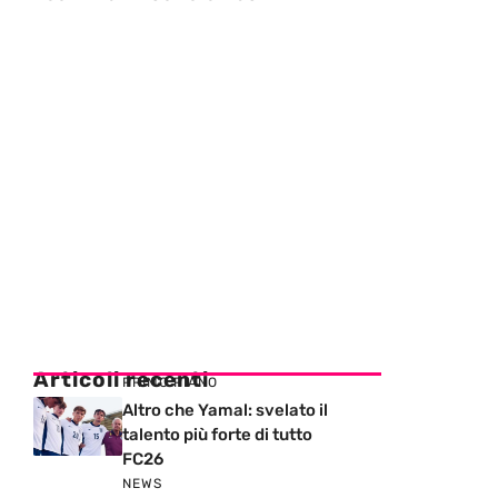
Articoli recenti
PRIMO PIANO
Altro che Yamal: svelato il
talento più forte di tutto
FC26
NEWS