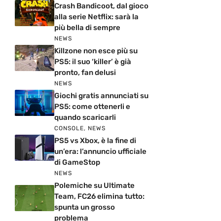
Crash Bandicoot, dal gioco
alla serie Netflix: sarà la
più bella di sempre
NEWS
Killzone non esce più su
PS5: il suo ‘killer’ è già
pronto, fan delusi
NEWS
Giochi gratis annunciati su
PS5: come ottenerli e
quando scaricarli
CONSOLE
,
NEWS
PS5 vs Xbox, è la fine di
un’era: l’annuncio ufficiale
di GameStop
NEWS
Polemiche su Ultimate
Team, FC26 elimina tutto:
spunta un grosso
problema