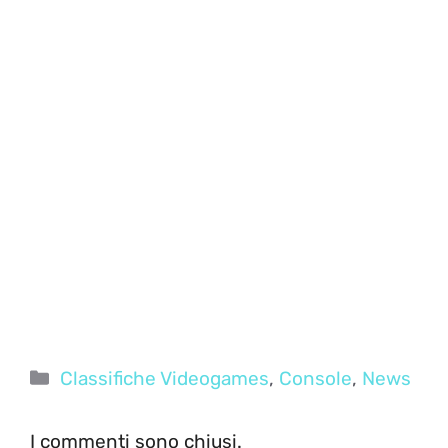
Categorie
Classifiche Videogames
,
Console
,
News
I commenti sono chiusi.