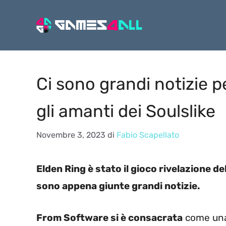
Vai
al
contenuto
Ci sono grandi notizie pe
gli amanti dei Soulslike
Novembre 3, 2023
di
Fabio Scapellato
Elden Ring è stato il gioco rivelazione d
sono appena giunte grandi notizie.
From Software si è consacrata
come una