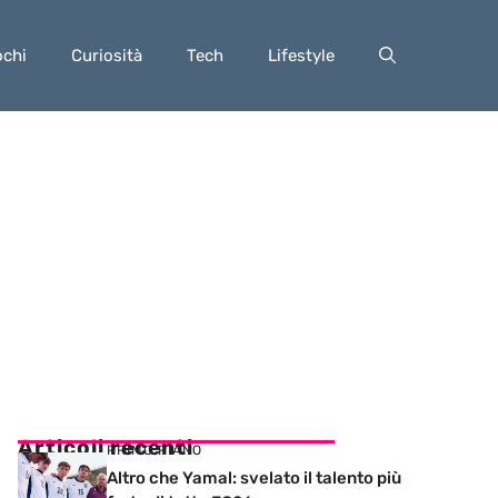
ochi
Curiosità
Tech
Lifestyle
Articoli recenti
PRIMO PIANO
Altro che Yamal: svelato il talento più