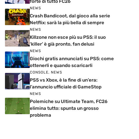
forte di tutto FC26
NEWS
Crash Bandicoot, dal gioco alla serie
Netflix: sarà la più bella di sempre
NEWS
Killzone non esce più su PS5: il suo
‘killer’ è già pronto, fan delusi
NEWS
Giochi gratis annunciati su PS5: come
ottenerli e quando scaricarli
CONSOLE
,
NEWS
PS5 vs Xbox, è la fine di un’era:
l’annuncio ufficiale di GameStop
NEWS
Polemiche su Ultimate Team, FC26
elimina tutto: spunta un grosso
problema