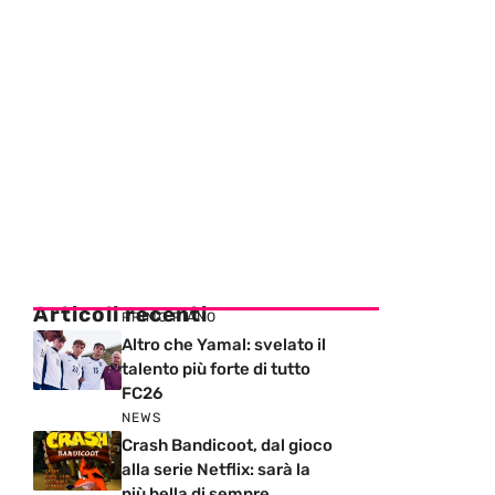
Articoli recenti
PRIMO PIANO
Altro che Yamal: svelato il
talento più forte di tutto
FC26
NEWS
Crash Bandicoot, dal gioco
alla serie Netflix: sarà la
più bella di sempre