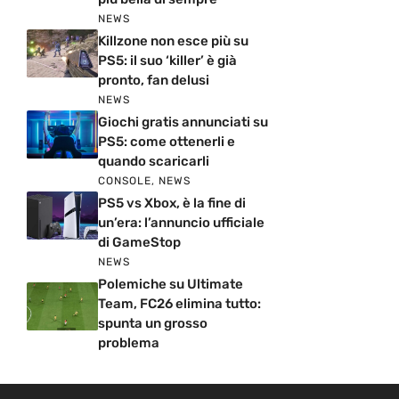
NEWS
Killzone non esce più su
PS5: il suo ‘killer’ è già
pronto, fan delusi
NEWS
Giochi gratis annunciati su
PS5: come ottenerli e
quando scaricarli
CONSOLE
,
NEWS
PS5 vs Xbox, è la fine di
un’era: l’annuncio ufficiale
di GameStop
NEWS
Polemiche su Ultimate
Team, FC26 elimina tutto:
spunta un grosso
problema