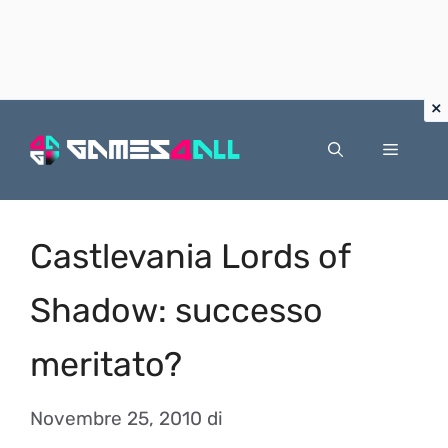
Vai
al
Menu
contenuto
Castlevania Lords of
Shadow: successo
meritato?
Novembre 25, 2010
di