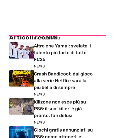
Articoli recenti
PRIMO PIANO
Altro che Yamal: svelato il
talento più forte di tutto
FC26
NEWS
Crash Bandicoot, dal gioco
alla serie Netflix: sarà la
più bella di sempre
NEWS
Killzone non esce più su
PS5: il suo ‘killer’ è già
pronto, fan delusi
NEWS
Giochi gratis annunciati su
PS5: come ottenerli e