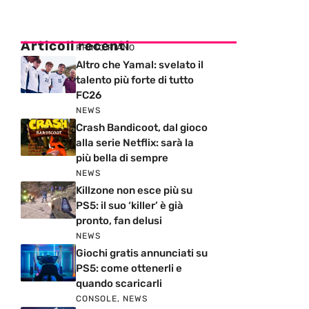
Articoli recenti
PRIMO PIANO
Altro che Yamal: svelato il
talento più forte di tutto
FC26
NEWS
Crash Bandicoot, dal gioco
alla serie Netflix: sarà la
più bella di sempre
NEWS
Killzone non esce più su
PS5: il suo ‘killer’ è già
pronto, fan delusi
NEWS
Giochi gratis annunciati su
PS5: come ottenerli e
quando scaricarli
CONSOLE
,
NEWS