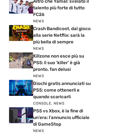
Altro che Yamal: svelato il
talento più forte di tutto
FC26
NEWS
Crash Bandicoot, dal gioco
alla serie Netflix: sarà la
più bella di sempre
NEWS
Killzone non esce più su
PS5: il suo ‘killer’ è già
pronto, fan delusi
NEWS
Giochi gratis annunciati su
PS5: come ottenerli e
quando scaricarli
CONSOLE
,
NEWS
PS5 vs Xbox, è la fine di
un’era: l’annuncio ufficiale
di GameStop
NEWS