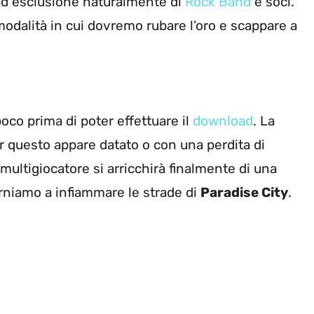
 ad esclusione naturalmente di
Rock Band
e soci.
odalità in cui dovremo rubare l’oro e scappare a
co prima di poter effettuare il
download
. La
er questo appare datato o con una perdita di
 multigiocatore si arricchirà finalmente di una
orniamo a infiammare le strade di
Paradise City
.