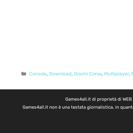
Categorie
Console
,
Download
,
Giochi Corse
,
Multiplayer
,
Games4all.it di proprietà di WEB
Games4all.it non è una testata giornalistica, in quan