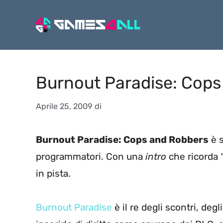
Vai
al
contenuto
Burnout Paradise: Cop
Aprile 25, 2009
di
Burnout Paradise: Cops and Robbers
è s
programmatori. Con una
intro
che ricorda 
in pista.
Burnout Paradise
è il re degli scontri, de