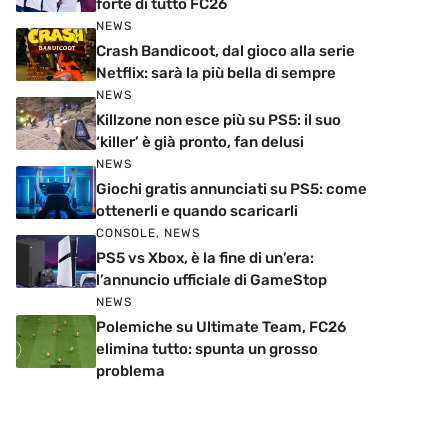
forte di tutto FC26
NEWS
Crash Bandicoot, dal gioco alla serie
Netflix: sarà la più bella di sempre
NEWS
Killzone non esce più su PS5: il suo
‘killer’ è già pronto, fan delusi
NEWS
Giochi gratis annunciati su PS5: come
ottenerli e quando scaricarli
CONSOLE
,
NEWS
PS5 vs Xbox, è la fine di un’era:
l’annuncio ufficiale di GameStop
NEWS
Polemiche su Ultimate Team, FC26
elimina tutto: spunta un grosso
problema