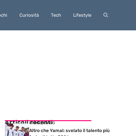
ochi
Curiosità
Tech
Lifestyle
Articoli recenti
PRIMO PIANO
Altro che Yamal: svelato il talento più