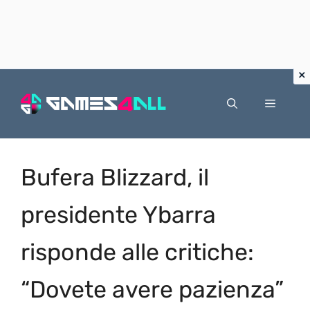
Vai
al
Menu
contenuto
Bufera Blizzard, il
presidente Ybarra
risponde alle critiche:
“Dovete avere pazienza”