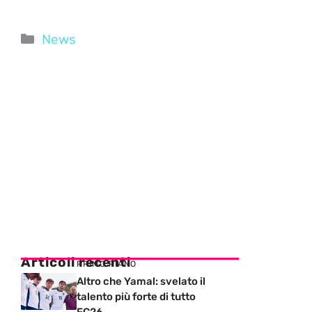
Categorie
News
Articoli recenti
PRIMO PIANO
Altro che Yamal: svelato il
talento più forte di tutto
FC26