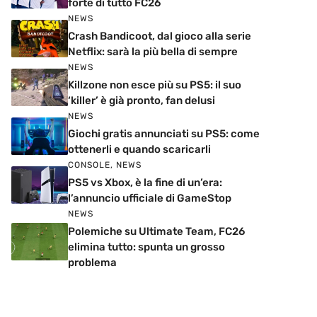
forte di tutto FC26
NEWS
Crash Bandicoot, dal gioco alla serie
Netflix: sarà la più bella di sempre
NEWS
Killzone non esce più su PS5: il suo
‘killer’ è già pronto, fan delusi
NEWS
Giochi gratis annunciati su PS5: come
ottenerli e quando scaricarli
CONSOLE
,
NEWS
PS5 vs Xbox, è la fine di un’era:
l’annuncio ufficiale di GameStop
NEWS
Polemiche su Ultimate Team, FC26
elimina tutto: spunta un grosso
problema