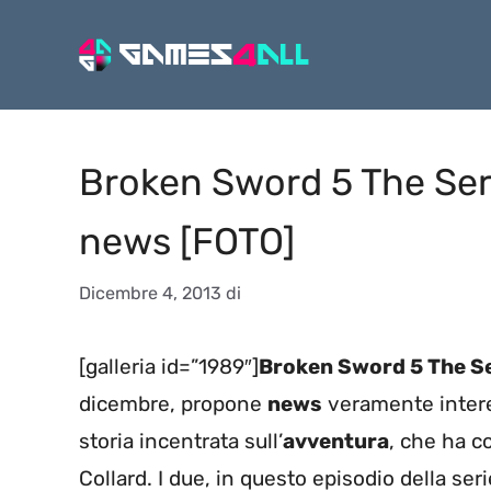
Vai
al
contenuto
Broken Sword 5 The Serp
news [FOTO]
Dicembre 4, 2013
di
[galleria id=”1989″]
Broken Sword 5 The S
dicembre, propone
news
veramente intere
storia incentrata sull’
avventura
, che ha c
Collard. I due, in questo episodio della ser