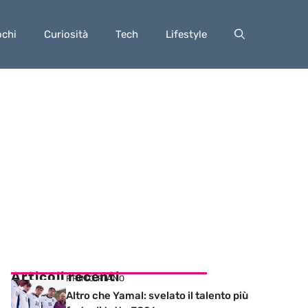
ochi
Curiosità
Tech
Lifestyle
Articoli recenti
PRIMO PIANO
Altro che Yamal: svelato il talento più