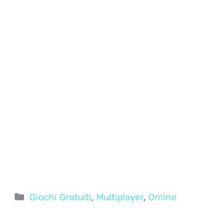
Categorie
Giochi Gratuiti
,
Multiplayer
,
Online