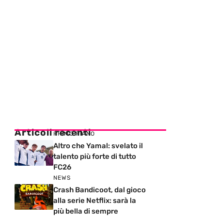
Articoli recenti
PRIMO PIANO
Altro che Yamal: svelato il
talento più forte di tutto
FC26
NEWS
Crash Bandicoot, dal gioco
alla serie Netflix: sarà la
più bella di sempre