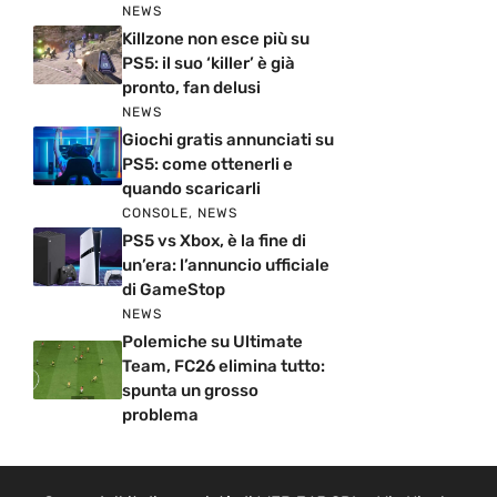
NEWS
Killzone non esce più su
PS5: il suo ‘killer’ è già
pronto, fan delusi
NEWS
Giochi gratis annunciati su
PS5: come ottenerli e
quando scaricarli
CONSOLE
,
NEWS
PS5 vs Xbox, è la fine di
un’era: l’annuncio ufficiale
di GameStop
NEWS
Polemiche su Ultimate
Team, FC26 elimina tutto:
spunta un grosso
problema