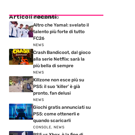
Articoli recenti
PRIMO PIANO
Altro che Yamal: svelato il
talento più forte di tutto
FC26
NEWS
Crash Bandicoot, dal gioco
alla serie Netflix: sarà la
più bella di sempre
NEWS
Killzone non esce più su
PS5: il suo ‘killer’ è già
pronto, fan delusi
NEWS
Giochi gratis annunciati su
PS5: come ottenerli e
quando scaricarli
CONSOLE
,
NEWS
PS5 vs Xbox, è la fine di