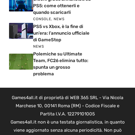
PS5: come ottenerli e
quando scaricarli
CONSOLE
,
NEWS
PS5 vs Xbox, è la fine di
un’era: l’annuncio ufficiale
di GameStop
NEWS
Polemiche su Ultimate
Team, FC26 elimina tutto:
spunta un grosso
problema
Games4all.it di proprietà di WEB 365 SRL - Via Nicola
Marchese 10, 00141 Roma (RM) - Codice Fiscale e
Partita I.V.A. 12279101005
Games4all.it non è una testata giornalistica, in quanto
viene aggiornato senza alcuna periodicità. Non può