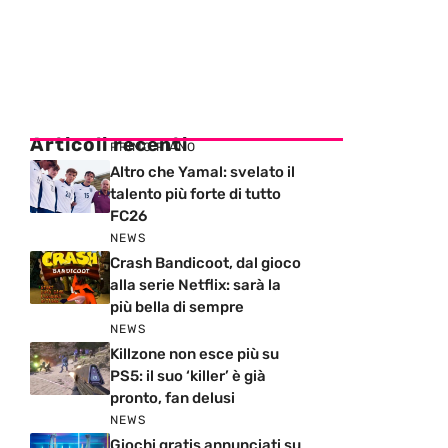
Articoli recenti
PRIMO PIANO
Altro che Yamal: svelato il
talento più forte di tutto
FC26
NEWS
Crash Bandicoot, dal gioco
alla serie Netflix: sarà la
più bella di sempre
NEWS
Killzone non esce più su
PS5: il suo ‘killer’ è già
pronto, fan delusi
NEWS
Giochi gratis annunciati su