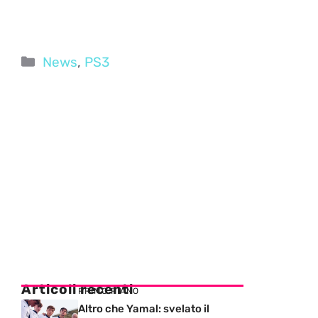
Categorie
News
,
PS3
Articoli recenti
PRIMO PIANO
Altro che Yamal: svelato il