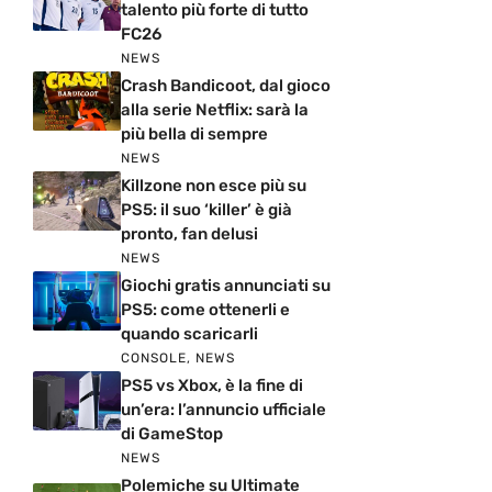
talento più forte di tutto
FC26
NEWS
Crash Bandicoot, dal gioco
alla serie Netflix: sarà la
più bella di sempre
NEWS
Killzone non esce più su
PS5: il suo ‘killer’ è già
pronto, fan delusi
NEWS
Giochi gratis annunciati su
PS5: come ottenerli e
quando scaricarli
CONSOLE
,
NEWS
PS5 vs Xbox, è la fine di
un’era: l’annuncio ufficiale
di GameStop
NEWS
Polemiche su Ultimate