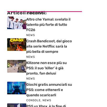
Articoli recenti
PRIMO PIANO
Altro che Yamal: svelato il
talento più forte di tutto
FC26
NEWS
Crash Bandicoot, dal gioco
alla serie Netflix: sarà la
più bella di sempre
NEWS
Killzone non esce più su
PS5: il suo ‘killer’ è già
pronto, fan delusi
NEWS
Giochi gratis annunciati su
PS5: come ottenerli e
quando scaricarli
CONSOLE
,
NEWS
PS5 vs Xbox, è la fine di