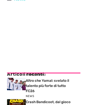
Articoli recenti
PRIMO PIANO
Altro che Yamal: svelato il
talento più forte di tutto
FC26
NEWS
Crash Bandicoot, dal gioco