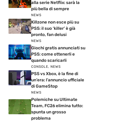
alla serie Netflix: sarà la
più bella di sempre
NEWS
Killzone non esce più su
PS5: il suo ‘killer’ è già
pronto, fan delusi
NEWS
Giochi gratis annunciati su
PS5: come ottenerli e
quando scaricarli
CONSOLE
,
NEWS
PS5 vs Xbox, è la fine di
un’era: l’annuncio ufficiale
di GameStop
NEWS
Polemiche su Ultimate
Team, FC26 elimina tutto:
spunta un grosso
problema