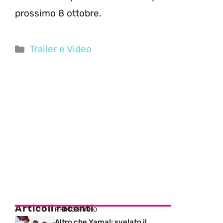
prossimo 8 ottobre.
Categorie
Trailer e Video
Articoli recenti
PRIMO PIANO
Altro che Yamal: svelato il