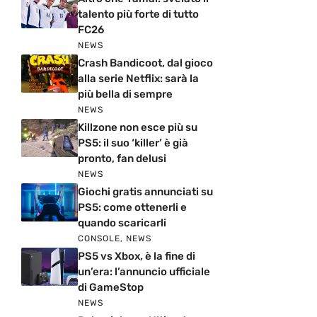
talento più forte di tutto
FC26
NEWS
Crash Bandicoot, dal gioco
alla serie Netflix: sarà la
più bella di sempre
NEWS
Killzone non esce più su
PS5: il suo ‘killer’ è già
pronto, fan delusi
NEWS
Giochi gratis annunciati su
PS5: come ottenerli e
quando scaricarli
CONSOLE
,
NEWS
PS5 vs Xbox, è la fine di
un’era: l’annuncio ufficiale
di GameStop
NEWS