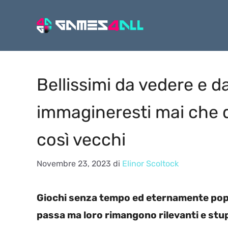
Vai
al
contenuto
Bellissimi da vedere e d
immagineresti mai che 
così vecchi
Novembre 23, 2023
di
Elinor Scoltock
Giochi senza tempo ed eternamente popo
passa ma loro rimangono rilevanti e stu