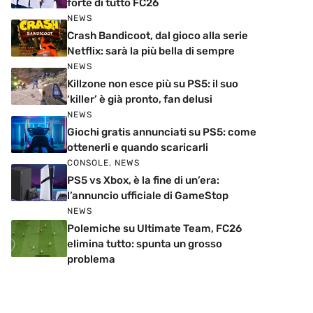
forte di tutto FC26
NEWS
Crash Bandicoot, dal gioco alla serie
Netflix: sarà la più bella di sempre
NEWS
Killzone non esce più su PS5: il suo
‘killer’ è già pronto, fan delusi
NEWS
Giochi gratis annunciati su PS5: come
ottenerli e quando scaricarli
CONSOLE
,
NEWS
PS5 vs Xbox, è la fine di un’era:
l’annuncio ufficiale di GameStop
NEWS
Polemiche su Ultimate Team, FC26
elimina tutto: spunta un grosso
problema