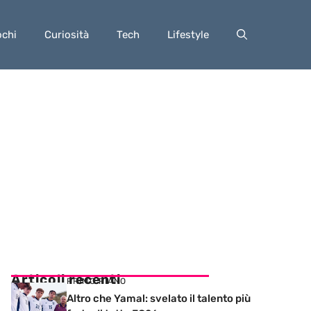
ochi
Curiosità
Tech
Lifestyle
Articoli recenti
PRIMO PIANO
Altro che Yamal: svelato il talento più