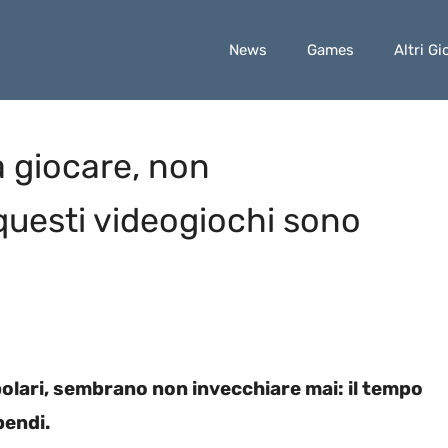
News
Games
Altri Gi
a giocare, non
questi videogiochi sono
lari, sembrano non invecchiare mai: il tempo
pendi.