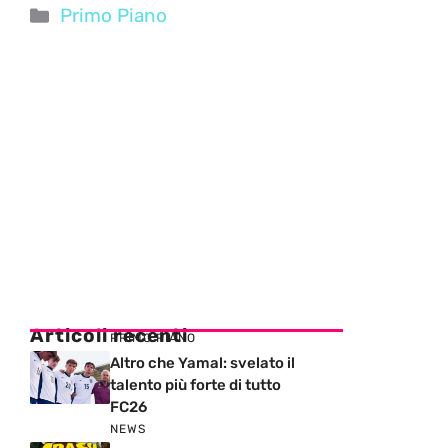
Categorie
Primo Piano
Articoli recenti
PRIMO PIANO
Altro che Yamal: svelato il
talento più forte di tutto
FC26
NEWS