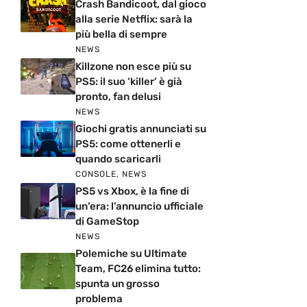
Crash Bandicoot, dal gioco
alla serie Netflix: sarà la
più bella di sempre
NEWS
Killzone non esce più su
PS5: il suo ‘killer’ è già
pronto, fan delusi
NEWS
Giochi gratis annunciati su
PS5: come ottenerli e
quando scaricarli
CONSOLE
,
NEWS
PS5 vs Xbox, è la fine di
un’era: l’annuncio ufficiale
di GameStop
NEWS
Polemiche su Ultimate
Team, FC26 elimina tutto:
spunta un grosso
problema