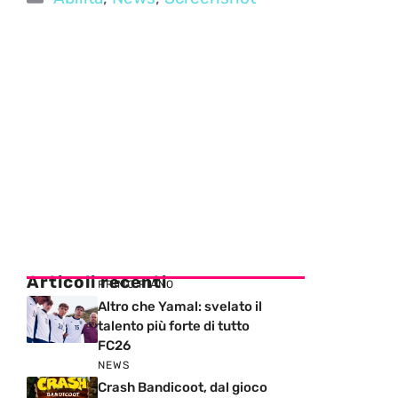
Articoli recenti
PRIMO PIANO
Altro che Yamal: svelato il
talento più forte di tutto
FC26
NEWS
Crash Bandicoot, dal gioco