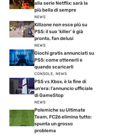
alla serie Netflix: sarà la
più bella di sempre
NEWS
Killzone non esce più su
PS5: il suo ‘killer’ è già
pronto, fan delusi
NEWS
Giochi gratis annunciati su
PS5: come ottenerli e
quando scaricarli
CONSOLE
,
NEWS
PS5 vs Xbox, è la fine di
un’era: l’annuncio ufficiale
di GameStop
NEWS
Polemiche su Ultimate
Team, FC26 elimina tutto:
spunta un grosso
problema