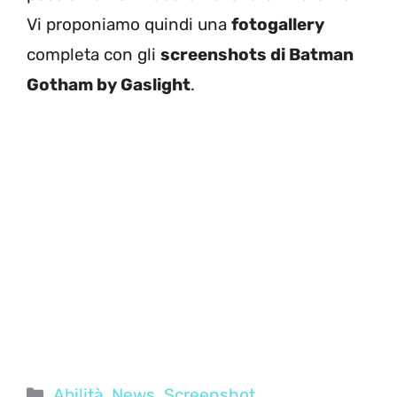
Vi proponiamo quindi una
fotogallery
completa con gli
screenshots di Batman
Gotham by Gaslight
.
Categorie
Abilità
,
News
,
Screenshot