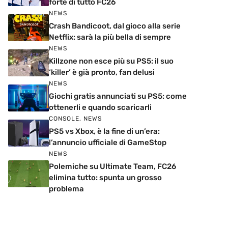
forte di tutto FC26
NEWS
Crash Bandicoot, dal gioco alla serie
Netflix: sarà la più bella di sempre
NEWS
Killzone non esce più su PS5: il suo
‘killer’ è già pronto, fan delusi
NEWS
Giochi gratis annunciati su PS5: come
ottenerli e quando scaricarli
CONSOLE
,
NEWS
PS5 vs Xbox, è la fine di un’era:
l’annuncio ufficiale di GameStop
NEWS
Polemiche su Ultimate Team, FC26
elimina tutto: spunta un grosso
problema