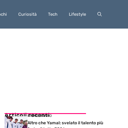
ochi
Curiosità
Tech
Lifestyle
Articoli recenti
PRIMO PIANO
Altro che Yamal: svelato il talento più