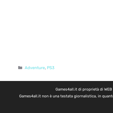
Categorie
Adventure
,
PS3
Games4all.it di proprietà di WEB
Games4all.it non è una testata giornalistica, in quan