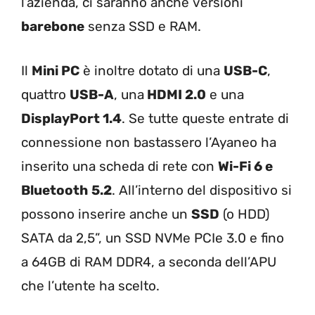
l’azienda, ci saranno anche versioni
barebone
senza SSD e RAM.
Il
Mini PC
è inoltre dotato di una
USB-C
,
quattro
USB-A
, una
HDMI 2.0
e una
DisplayPort 1.4
. Se tutte queste entrate di
connessione non bastassero l’Ayaneo ha
inserito una scheda di rete con
Wi-Fi 6 e
Bluetooth
5.2
. All’interno del dispositivo si
possono inserire anche un
SSD
(o HDD)
SATA da 2,5”, un SSD NVMe PCIe 3.0 e fino
a 64GB di RAM DDR4, a seconda dell’APU
che l’utente ha scelto.