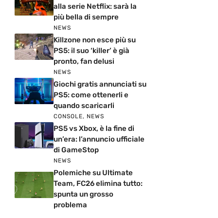
alla serie Netflix: sarà la
più bella di sempre
NEWS
Killzone non esce più su
PS5: il suo ‘killer’ è già
pronto, fan delusi
NEWS
Giochi gratis annunciati su
PS5: come ottenerli e
quando scaricarli
CONSOLE
,
NEWS
PS5 vs Xbox, è la fine di
un’era: l’annuncio ufficiale
di GameStop
NEWS
Polemiche su Ultimate
Team, FC26 elimina tutto:
spunta un grosso
problema