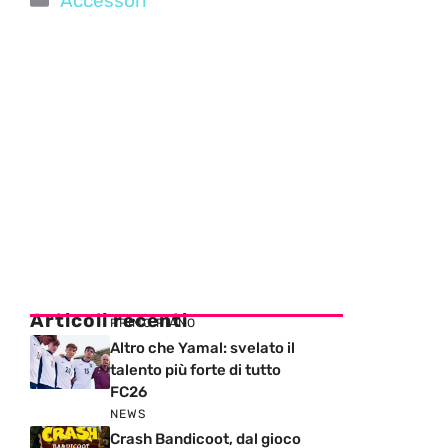
Accessori
Articoli recenti
PRIMO PIANO
Altro che Yamal: svelato il
talento più forte di tutto
FC26
NEWS
Crash Bandicoot, dal gioco