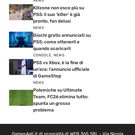
NEWS
Killzone non esce più su
PS5: il suo ‘killer’ è già
pronto, fan delusi
NEWS
Giochi gratis annunciati su
PS5: come ottenerli e
quando scaricarli
CONSOLE
,
NEWS
PS5 vs Xbox, è la fine di
un’era: l’annuncio ufficiale
di GameStop
NEWS
Polemiche su Ultimate
Team, FC26 elimina tutto:
spunta un grosso
problema
Games4all.it di proprietà di WEB 365 SRL - Via Nicola