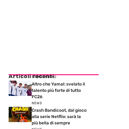
Articoli recenti
PRIMO PIANO
Altro che Yamal: svelato il
talento più forte di tutto
FC26
NEWS
Crash Bandicoot, dal gioco
alla serie Netflix: sarà la
più bella di sempre