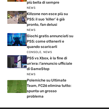
più bella di sempre
NEWS
Killzone non esce più su
PS5: il suo ‘killer’ è già
pronto, fan delusi
NEWS
Giochi gratis annunciati su
PS5: come ottenerli e
quando scaricarli
CONSOLE
,
NEWS
PS5 vs Xbox, è la fine di
un’era: l’annuncio ufficiale
di GameStop
NEWS
Polemiche su Ultimate
Team, FC26 elimina tutto:
spunta un grosso
problema