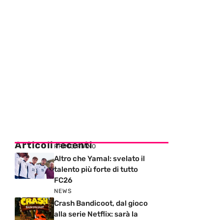
Articoli recenti
PRIMO PIANO
Altro che Yamal: svelato il
talento più forte di tutto
FC26
NEWS
Crash Bandicoot, dal gioco
alla serie Netflix: sarà la