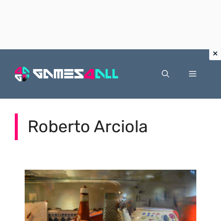
Vai
al
Menu
contenuto
Roberto Arciola