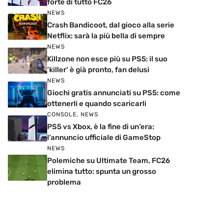
forte di tutto FC26
NEWS
Crash Bandicoot, dal gioco alla serie
Netflix: sarà la più bella di sempre
NEWS
Killzone non esce più su PS5: il suo
‘killer’ è già pronto, fan delusi
NEWS
Giochi gratis annunciati su PS5: come
ottenerli e quando scaricarli
CONSOLE
,
NEWS
PS5 vs Xbox, è la fine di un’era:
l’annuncio ufficiale di GameStop
NEWS
Polemiche su Ultimate Team, FC26
elimina tutto: spunta un grosso
problema