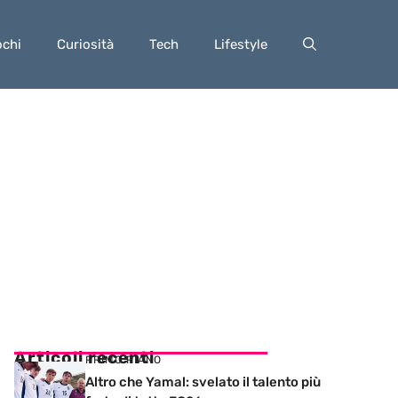
ochi
Curiosità
Tech
Lifestyle
Articoli recenti
PRIMO PIANO
Altro che Yamal: svelato il talento più