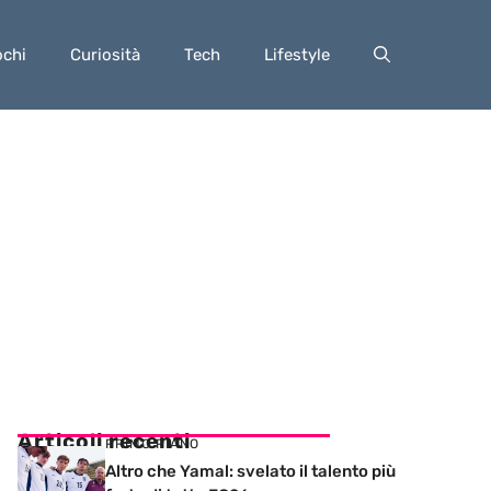
ochi
Curiosità
Tech
Lifestyle
Articoli recenti
PRIMO PIANO
Altro che Yamal: svelato il talento più