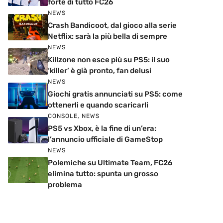
forte di tutto FC26
NEWS
Crash Bandicoot, dal gioco alla serie
Netflix: sarà la più bella di sempre
NEWS
Killzone non esce più su PS5: il suo
‘killer’ è già pronto, fan delusi
NEWS
Giochi gratis annunciati su PS5: come
ottenerli e quando scaricarli
CONSOLE
,
NEWS
PS5 vs Xbox, è la fine di un’era:
l’annuncio ufficiale di GameStop
NEWS
Polemiche su Ultimate Team, FC26
elimina tutto: spunta un grosso
problema