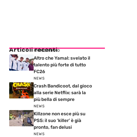
Articoli recenti
PRIMO PIANO
Altro che Yamal: svelato il
talento più forte di tutto
FC26
NEWS
Crash Bandicoot, dal gioco
alla serie Netflix: sarà la
più bella di sempre
NEWS
Killzone non esce più su
PS5: il suo ‘killer’ è già
pronto, fan delusi
NEWS