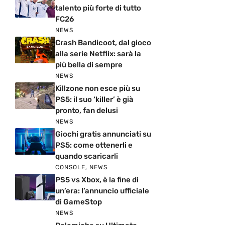
talento più forte di tutto
FC26
NEWS
Crash Bandicoot, dal gioco
alla serie Netflix: sarà la
più bella di sempre
NEWS
Killzone non esce più su
PS5: il suo ‘killer’ è già
pronto, fan delusi
NEWS
Giochi gratis annunciati su
PS5: come ottenerli e
quando scaricarli
CONSOLE
,
NEWS
PS5 vs Xbox, è la fine di
un’era: l’annuncio ufficiale
di GameStop
NEWS