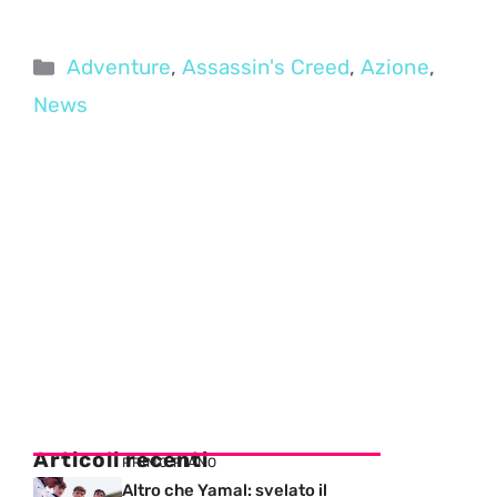
Categorie
Adventure
,
Assassin's Creed
,
Azione
,
News
Articoli recenti
PRIMO PIANO
Altro che Yamal: svelato il