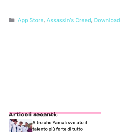
Categorie
App Store
,
Assassin's Creed
,
Download
Articoli recenti
PRIMO PIANO
Altro che Yamal: svelato il
talento più forte di tutto