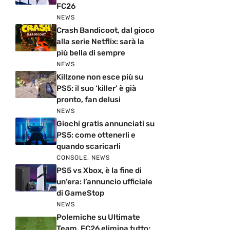
FC26
NEWS
Crash Bandicoot, dal gioco
alla serie Netflix: sarà la
più bella di sempre
NEWS
Killzone non esce più su
PS5: il suo ‘killer’ è già
pronto, fan delusi
NEWS
Giochi gratis annunciati su
PS5: come ottenerli e
quando scaricarli
CONSOLE
,
NEWS
PS5 vs Xbox, è la fine di
un’era: l’annuncio ufficiale
di GameStop
NEWS
Polemiche su Ultimate
Team, FC26 elimina tutto: