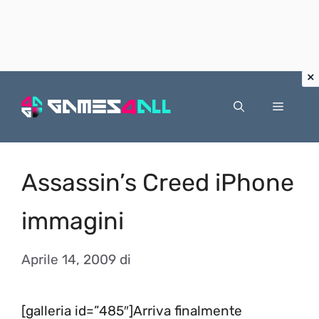
Vai
al
Menu
contenuto
Assassin’s Creed iPhone
immagini
Aprile 14, 2009
di
[galleria id=”485″]Arriva finalmente