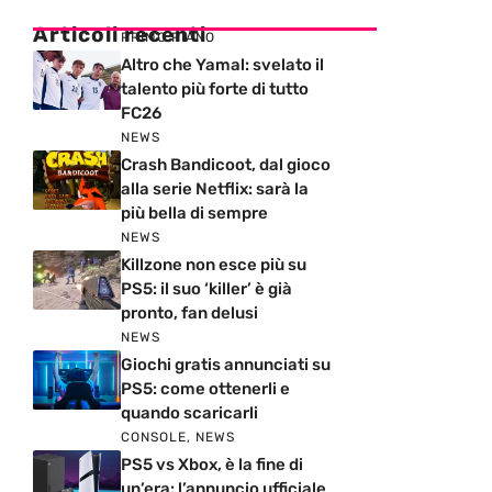
Articoli recenti
PRIMO PIANO
Altro che Yamal: svelato il
talento più forte di tutto
FC26
NEWS
Crash Bandicoot, dal gioco
alla serie Netflix: sarà la
più bella di sempre
NEWS
Killzone non esce più su
PS5: il suo ‘killer’ è già
pronto, fan delusi
NEWS
Giochi gratis annunciati su
PS5: come ottenerli e
quando scaricarli
CONSOLE
,
NEWS
PS5 vs Xbox, è la fine di
un’era: l’annuncio ufficiale