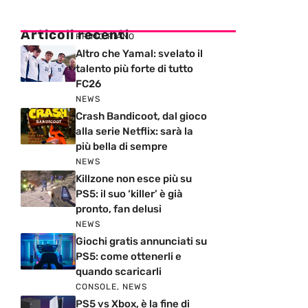
Articoli recenti
PRIMO PIANO
Altro che Yamal: svelato il
talento più forte di tutto
FC26
NEWS
Crash Bandicoot, dal gioco
alla serie Netflix: sarà la
più bella di sempre
NEWS
Killzone non esce più su
PS5: il suo ‘killer’ è già
pronto, fan delusi
NEWS
Giochi gratis annunciati su
PS5: come ottenerli e
quando scaricarli
CONSOLE
,
NEWS
PS5 vs Xbox, è la fine di