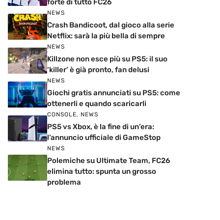
forte di tutto FC26
NEWS
Crash Bandicoot, dal gioco alla serie
Netflix: sarà la più bella di sempre
NEWS
Killzone non esce più su PS5: il suo
‘killer’ è già pronto, fan delusi
NEWS
Giochi gratis annunciati su PS5: come
ottenerli e quando scaricarli
CONSOLE
,
NEWS
PS5 vs Xbox, è la fine di un’era:
l’annuncio ufficiale di GameStop
NEWS
Polemiche su Ultimate Team, FC26
elimina tutto: spunta un grosso
problema