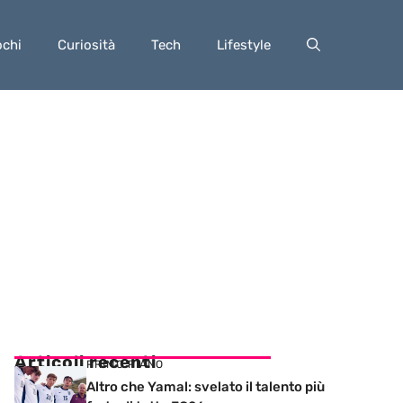
ochi
Curiosità
Tech
Lifestyle
Articoli recenti
PRIMO PIANO
Altro che Yamal: svelato il talento più