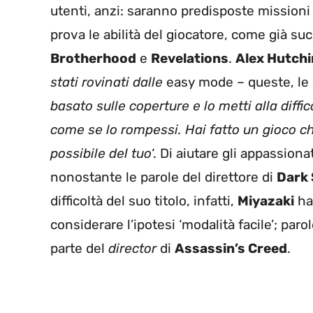
utenti, anzi: saranno predisposte missioni pi
prova le abilità del giocatore, come già suc
Brotherhood
e
Revelations
.
Alex Hutch
stati rovinati dalle
easy mode – queste, le 
basato sulle coperture e lo metti alla diffic
come se lo rompessi. Hai fatto un gioco c
possibile del tuo
‘. Di aiutare gli appassion
nonostante le parole del direttore di
Dark 
difficoltà del suo titolo, infatti,
Miyazaki
ha 
considerare l’ipotesi ‘modalità facile’; pa
parte del
director
di
Assassin’s Creed
.