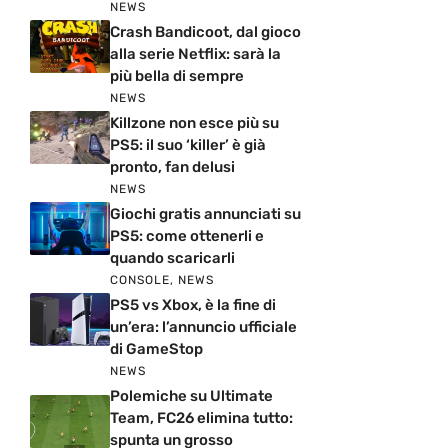
NEWS
Crash Bandicoot, dal gioco
alla serie Netflix: sarà la
più bella di sempre
NEWS
Killzone non esce più su
PS5: il suo ‘killer’ è già
pronto, fan delusi
NEWS
Giochi gratis annunciati su
PS5: come ottenerli e
quando scaricarli
CONSOLE
,
NEWS
PS5 vs Xbox, è la fine di
un’era: l’annuncio ufficiale
di GameStop
NEWS
Polemiche su Ultimate
Team, FC26 elimina tutto:
spunta un grosso