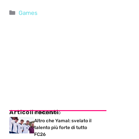
Categorie
Games
Articoli recenti
PRIMO PIANO
Altro che Yamal: svelato il
talento più forte di tutto
FC26