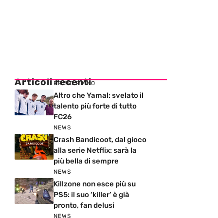
Articoli recenti
PRIMO PIANO
Altro che Yamal: svelato il
talento più forte di tutto
FC26
NEWS
Crash Bandicoot, dal gioco
alla serie Netflix: sarà la
più bella di sempre
NEWS
Killzone non esce più su
PS5: il suo ‘killer’ è già
pronto, fan delusi
NEWS