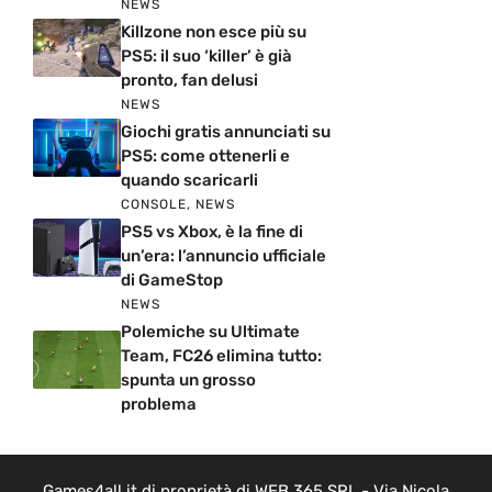
NEWS
Killzone non esce più su
PS5: il suo ‘killer’ è già
pronto, fan delusi
NEWS
Giochi gratis annunciati su
PS5: come ottenerli e
quando scaricarli
CONSOLE
,
NEWS
PS5 vs Xbox, è la fine di
un’era: l’annuncio ufficiale
di GameStop
NEWS
Polemiche su Ultimate
Team, FC26 elimina tutto:
spunta un grosso
problema
Games4all.it di proprietà di WEB 365 SRL - Via Nicola