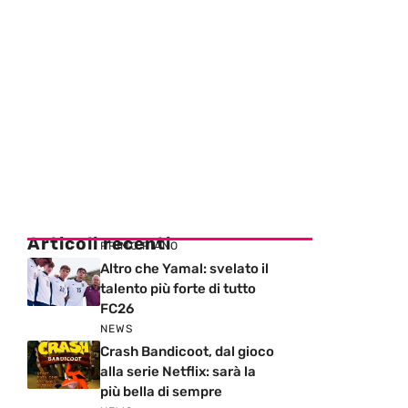
Articoli recenti
PRIMO PIANO
Altro che Yamal: svelato il
talento più forte di tutto
FC26
NEWS
Crash Bandicoot, dal gioco
alla serie Netflix: sarà la
più bella di sempre