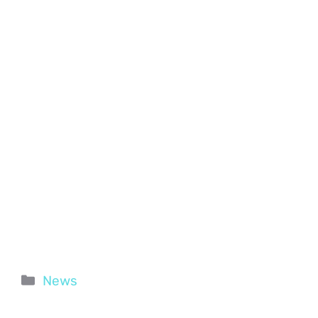
Categorie
News