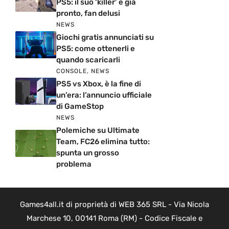
PS5: il suo ‘killer’ è già
pronto, fan delusi
NEWS
Giochi gratis annunciati su
PS5: come ottenerli e
quando scaricarli
CONSOLE
,
NEWS
PS5 vs Xbox, è la fine di
un’era: l’annuncio ufficiale
di GameStop
NEWS
Polemiche su Ultimate
Team, FC26 elimina tutto:
spunta un grosso
problema
Games4all.it di proprietà di WEB 365 SRL - Via Nicola
Marchese 10, 00141 Roma (RM) - Codice Fiscale e