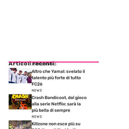
Articoli recenti
PRIMO PIANO
Altro che Yamal: svelato il
talento più forte di tutto
FC26
NEWS
Crash Bandicoot, dal gioco
alla serie Netflix: sarà la
più bella di sempre
NEWS
Killzone non esce più su