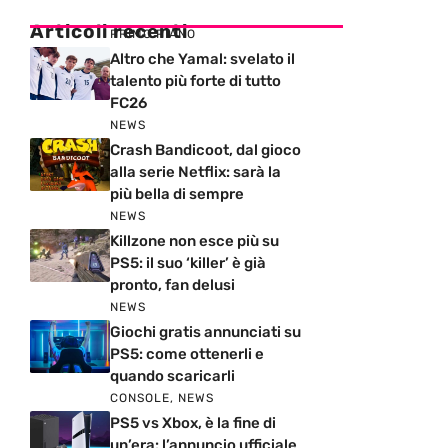
Articoli recenti
PRIMO PIANO
Altro che Yamal: svelato il
talento più forte di tutto
FC26
NEWS
Crash Bandicoot, dal gioco
alla serie Netflix: sarà la
più bella di sempre
NEWS
Killzone non esce più su
PS5: il suo ‘killer’ è già
pronto, fan delusi
NEWS
Giochi gratis annunciati su
PS5: come ottenerli e
quando scaricarli
CONSOLE
,
NEWS
PS5 vs Xbox, è la fine di
un’era: l’annuncio ufficiale