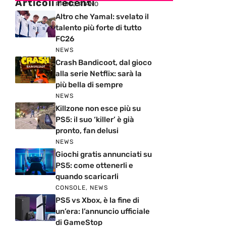
Articoli recenti
PRIMO PIANO
Altro che Yamal: svelato il
talento più forte di tutto
FC26
NEWS
Crash Bandicoot, dal gioco
alla serie Netflix: sarà la
più bella di sempre
NEWS
Killzone non esce più su
PS5: il suo ‘killer’ è già
pronto, fan delusi
NEWS
Giochi gratis annunciati su
PS5: come ottenerli e
quando scaricarli
CONSOLE
,
NEWS
PS5 vs Xbox, è la fine di
un’era: l’annuncio ufficiale
di GameStop