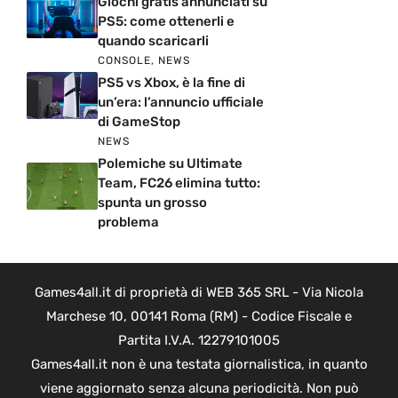
Giochi gratis annunciati su
PS5: come ottenerli e
quando scaricarli
CONSOLE
,
NEWS
PS5 vs Xbox, è la fine di
un’era: l’annuncio ufficiale
di GameStop
NEWS
Polemiche su Ultimate
Team, FC26 elimina tutto:
spunta un grosso
problema
Games4all.it di proprietà di WEB 365 SRL - Via Nicola
Marchese 10, 00141 Roma (RM) - Codice Fiscale e
Partita I.V.A. 12279101005
Games4all.it non è una testata giornalistica, in quanto
viene aggiornato senza alcuna periodicità. Non può