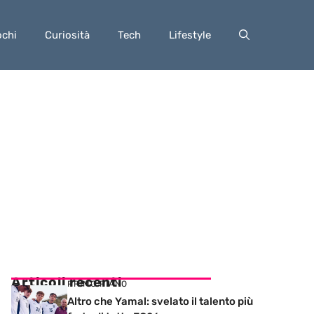
ochi
Curiosità
Tech
Lifestyle
Articoli recenti
PRIMO PIANO
Altro che Yamal: svelato il talento più