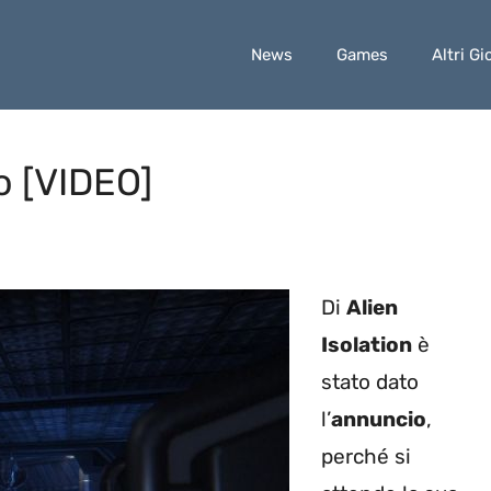
News
Games
Altri Gi
o [VIDEO]
Di
Alien
Isolation
è
stato dato
l’
annuncio
,
perché si