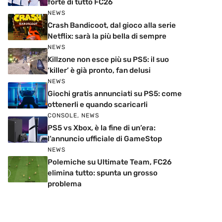
forte di tutto FC26
NEWS
Crash Bandicoot, dal gioco alla serie
Netflix: sarà la più bella di sempre
NEWS
Killzone non esce più su PS5: il suo
‘killer’ è già pronto, fan delusi
NEWS
Giochi gratis annunciati su PS5: come
ottenerli e quando scaricarli
CONSOLE
,
NEWS
PS5 vs Xbox, è la fine di un’era:
l’annuncio ufficiale di GameStop
NEWS
Polemiche su Ultimate Team, FC26
elimina tutto: spunta un grosso
problema