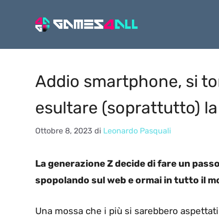
Vai
al
contenuto
Addio smartphone, si tor
esultare (soprattutto) l
Ottobre 8, 2023
di
Leonardo Pasquali
La generazione Z decide di fare un passo
spopolando sul web e ormai in tutto il m
Una mossa che i più si sarebbero aspettati