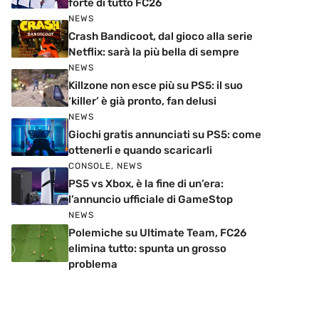
forte di tutto FC26
NEWS
Crash Bandicoot, dal gioco alla serie
Netflix: sarà la più bella di sempre
NEWS
Killzone non esce più su PS5: il suo
‘killer’ è già pronto, fan delusi
NEWS
Giochi gratis annunciati su PS5: come
ottenerli e quando scaricarli
CONSOLE
,
NEWS
PS5 vs Xbox, è la fine di un’era:
l’annuncio ufficiale di GameStop
NEWS
Polemiche su Ultimate Team, FC26
elimina tutto: spunta un grosso
problema