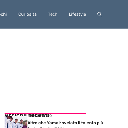
ochi
Curiosità
Tech
Lifestyle
Articoli recenti
PRIMO PIANO
Altro che Yamal: svelato il talento più