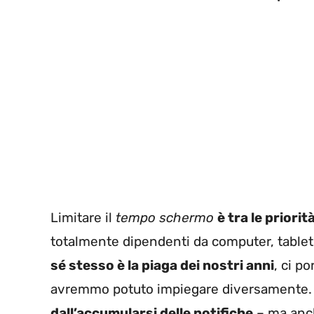
Limitare il
tempo schermo
è tra le priorit
totalmente dipendenti da computer, table
sé stesso è la piaga dei nostri anni
, ci p
avremmo potuto impiegare diversamente. P
dall’accumularsi delle notifiche
– ma anch