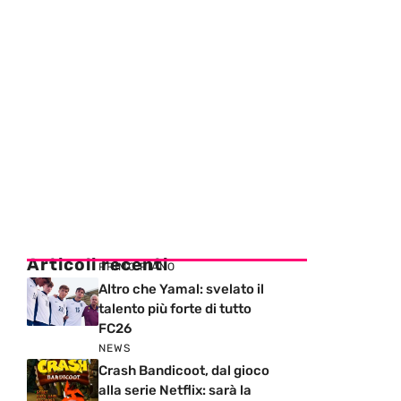
Articoli recenti
PRIMO PIANO
Altro che Yamal: svelato il
talento più forte di tutto
FC26
NEWS
Crash Bandicoot, dal gioco
alla serie Netflix: sarà la