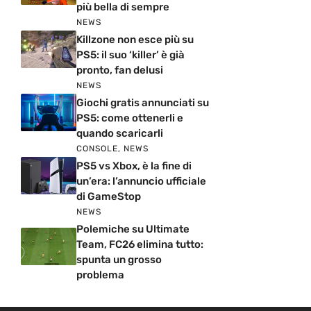
più bella di sempre
NEWS
Killzone non esce più su
PS5: il suo ‘killer’ è già
pronto, fan delusi
NEWS
Giochi gratis annunciati su
PS5: come ottenerli e
quando scaricarli
CONSOLE
,
NEWS
PS5 vs Xbox, è la fine di
un’era: l’annuncio ufficiale
di GameStop
NEWS
Polemiche su Ultimate
Team, FC26 elimina tutto:
spunta un grosso
problema