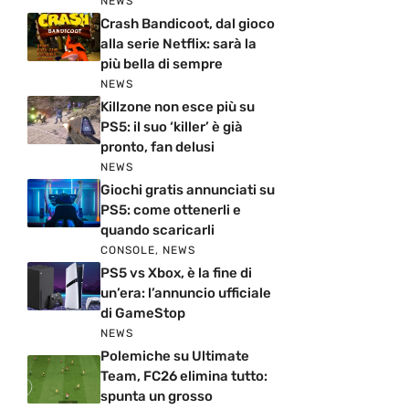
NEWS
Crash Bandicoot, dal gioco
alla serie Netflix: sarà la
più bella di sempre
NEWS
Killzone non esce più su
PS5: il suo ‘killer’ è già
pronto, fan delusi
NEWS
Giochi gratis annunciati su
PS5: come ottenerli e
quando scaricarli
CONSOLE
,
NEWS
PS5 vs Xbox, è la fine di
un’era: l’annuncio ufficiale
di GameStop
NEWS
Polemiche su Ultimate
Team, FC26 elimina tutto:
spunta un grosso