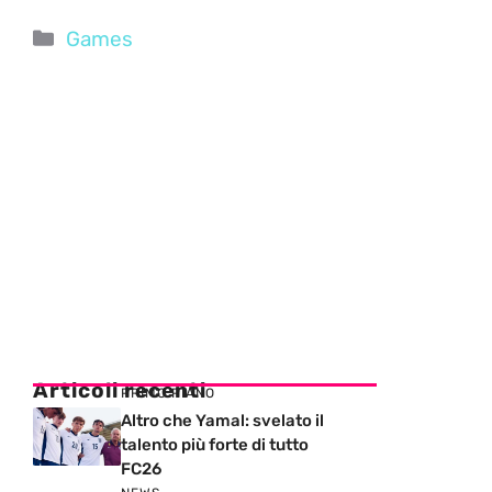
Categorie
Games
Articoli recenti
PRIMO PIANO
Altro che Yamal: svelato il
talento più forte di tutto
FC26