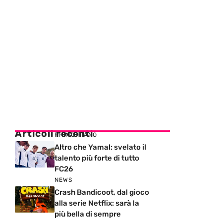
Articoli recenti
PRIMO PIANO
Altro che Yamal: svelato il
talento più forte di tutto
FC26
NEWS
Crash Bandicoot, dal gioco
alla serie Netflix: sarà la
più bella di sempre